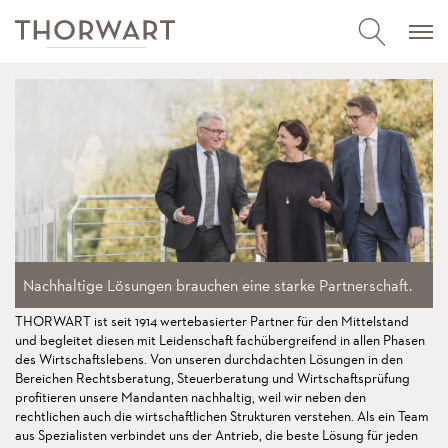
Lebendige Tradition bedeutet,
unsere Werte in die Zukunft
Wir sprechen
Wir unterstützen
Ihre Sprache.
Sie ganzheitlich.
Nachhaltige Lösungen
Wir arbeiten
Die beste Lösung
für Menschen
ist unser Anspruch.
brauchen eine
und deren Ziele.
starke Partnerschaft.
zu transportieren.
THORWART ist seit 1914 wertebasierter Partner für den Mittelstand
und begleitet diesen mit Leidenschaft fachübergreifend in allen Phasen
des Wirtschaftslebens. Von unseren durchdachten Lösungen in den
Bereichen Rechtsberatung, Steuerberatung und Wirtschaftsprüfung
profitieren unsere Mandanten nachhaltig, weil wir neben den
rechtlichen auch die wirtschaftlichen Strukturen verstehen. Als ein Team
aus Spezialisten verbindet uns der Antrieb, die beste Lösung für jeden