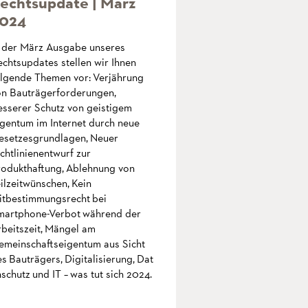
echtsupdate | März
024
n der März Ausgabe unseres
chtsupdates stellen wir Ihnen
olgende Themen vor: Verjährung
on Bauträgerforderungen,
esserer Schutz von geistigem
gentum im Internet durch neue
esetzesgrundlagen, Neuer
chtlinienentwurf zur
rodukthaftung, Ablehnung von
ilzeitwünschen, Kein
itbestimmungsrecht bei
martphone-Verbot während der
beitszeit, Mängel am
emeinschaftseigentum aus Sicht
s Bauträgers, Digitalisierung, Dat
schutz und IT – was tut sich 2024.
mehr