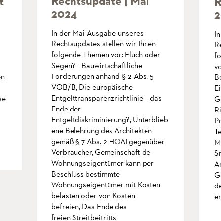
Rechtsupdate | Mai
t
R
2024
2
In der Mai Ausgabe unseres
I
Rechtsupdates stellen wir Ihnen
Re
folgende Themen vor: Fluch oder
f
Segen? - Bauwirtschaftliche
v
Forderungen anhand § 2 Abs. 5
en
B
VOB/B, Die europäische
Ei
Entgelttransparenzrichtlinie – das
se
G
Ende der
Ri
Entgeltdiskriminierung?, Unterblieb
P
ene Belehrung des Architekten
Te
gemäß § 7 Abs. 2 HOAI gegenüber
M
Verbraucher, Gemeinschaft de
S
Wohnungseigentümer kann per
Ar
Beschluss bestimmte
G
Wohnungseigentümer mit Kosten
de
belasten oder von Kosten
en
befreien, Das Ende des
freien Streitbeitritts