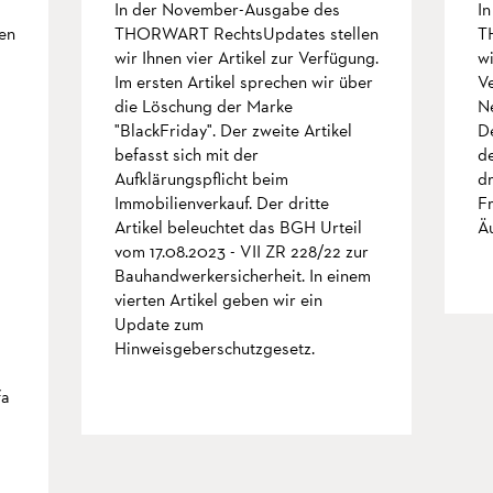
In der November-Ausgabe des
I
en
THORWART RechtsUpdates stellen
T
wir Ihnen vier Artikel zur Verfügung.
wi
Im ersten Artikel sprechen wir über
Ve
die Löschung der Marke
N
"BlackFriday". Der zweite Artikel
De
befasst sich mit der
d
Aufklärungspflicht beim
dr
Immobilienverkauf. Der dritte
F
Artikel beleuchtet das BGH Urteil
Ä
vom 17.08.2023 - VII ZR 228/22 zur
Bauhandwerkersicherheit. In einem
vierten Artikel geben wir ein
Update zum
Hinweisgeberschutzgesetz.
mehr
fa