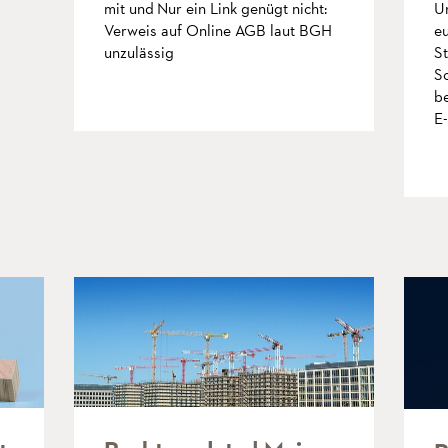
U
mit und Nur ein Link genügt nicht:
eu
Verweis auf Online AGB laut BGH
S
unzulässig
S
mehr
b
E-