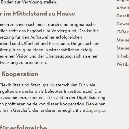
Boden zur Verfügung stellen.
Arbei
r im Mittelstand zu Hause
Gesel
Gewer
hmen zeichnen sich meist durch eine pragmatische
ier steht das Ergebnis im Vordergrund. Das ist die
IT-Re
etzung für den Aufbau einer erfolgreichen
Steue
eidend sind Offenheit und Freiräume, Dinge auch am
Steue
er gilt es, gute Ideen in wirtschaftlichen Erfolg
s einer Vision und der Überzeugung, sich an einer
Urheb
twicklung zu orientieren.
Wettb
h Kooperation
lexibilität sind Start-ups Musterschüler. Für viele
gelten sie deshalb als beliebtes Investitionsziel. Die
zusammenzuarbeiten, ist in Zeiten der Digitalisierung
ch profitieren beide von dieser Kooperation: Den einen
rolle im Geschäft, den anderen ermöglicht sie
Zugang zu
für erfolgreiche