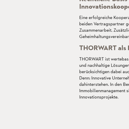
Innovationskoop
Eine erfolgreiche Koopera
beiden Vertragspartner g
Zusammenarbeit. Zusätzl
Geheimhaltungsvereinbarun
THORWART als Pa
THORWART ist wertebasie
und nachhaltige Lösungen.
berücksichtigen dabei auc
Denn: Innovative Unterneh
dahinterstehen. In den Be
Immobilienmanagement sind
Innovationsprojekte.