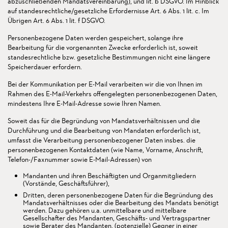
abzuschließenden Mandatsvereinbarung), und lit. b DSGVO. Im Hinblick
auf standesrechtliche/gesetzliche Erfordernisse Art. 6 Abs. 1 lit. c. Im
Übrigen Art. 6 Abs. 1 lit. f DSGVO.
Personenbezogene Daten werden gespeichert, solange ihre
Bearbeitung für die vorgenannten Zwecke erforderlich ist, soweit
standesrechtliche bzw. gesetzliche Bestimmungen nicht eine längere
Speicherdauer erfordern.
Bei der Kommunikation per E-Mail verarbeiten wir die von Ihnen im
Rahmen des E-Mail-Verkehrs offengelegten personenbezogenen Daten,
mindestens Ihre E-Mail-Adresse sowie Ihren Namen.
Soweit das für die Begründung von Mandatsverhältnissen und die
Durchführung und die Bearbeitung von Mandaten erforderlich ist,
umfasst die Verarbeitung personenbezogener Daten insbes. die
personenbezogenen Kontaktdaten (wie Name, Vorname, Anschrift,
Telefon-/Faxnummer sowie E-Mail-Adressen) von
Mandanten und ihren Beschäftigten und Organmitgliedern
(Vorstände, Geschäftsführer),
Dritten, deren personenbezogene Daten für die Begründung des
Mandatsverhältnisses oder die Bearbeitung des Mandats benötigt
werden. Dazu gehören u.a. unmittelbare und mittelbare
Gesellschafter des Mandanten, Geschäfts- und Vertragspartner
sowie Berater des Mandanten, (potenzielle) Gegner in einer