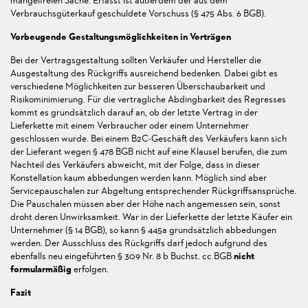
mangelfreien Sache. Erfasst ist außerdem der aus dem
Verbrauchsgüterkauf geschuldete Vorschuss (§ 475 Abs. 6 BGB).
Vorbeugende Gestaltungsmöglichkeiten in Verträgen
Bei der Vertragsgestaltung sollten Verkäufer und Hersteller die
Ausgestaltung des Rückgriffs ausreichend bedenken. Dabei gibt es
verschiedene Möglichkeiten zur besseren Überschaubarkeit und
Risikominimierung. Für die vertragliche Abdingbarkeit des Regresses
kommt es grundsätzlich darauf an, ob der letzte Vertrag in der
Lieferkette mit einem Verbraucher oder einem Unternehmer
geschlossen wurde. Bei einem B2C-Geschäft des Verkäufers kann sich
der Lieferant wegen § 478 BGB nicht auf eine Klausel berufen, die zum
Nachteil des Verkäufers abweicht, mit der Folge, dass in dieser
Konstellation kaum abbedungen werden kann. Möglich sind aber
Servicepauschalen zur Abgeltung entsprechender Rückgriffsansprüche.
Die Pauschalen müssen aber der Höhe nach angemessen sein, sonst
droht deren Unwirksamkeit. War in der Lieferkette der letzte Käufer ein
Unternehmer (§ 14 BGB), so kann § 445a grundsätzlich abbedungen
werden. Der Ausschluss des Rückgriffs darf jedoch aufgrund des
ebenfalls neu eingeführten § 309 Nr. 8 b Buchst. cc BGB
nicht
formularm
äß
ig
erfolgen.
Fazit