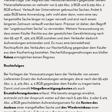
Werkverträge. Der Regress des Werkunternehmers gegenüber seinem
Materiallieferanten ist vielmehr von § 439 Abs. 3 BGB und § 635 Abs. 2
BGB erfasst. Verkauft der Unternehmer gebrauchte Sachen, findet §
445a BGB keine Anwendung, sehr wohl aber dann, wenn eine neu
hergestellte Sache länger im Lager verweilt und erst nach einem
längeren Zeitraum verkauft werden kann. Präziser ist daher, den Begriff
der "ungebrauchten Sache" zu verwenden. Weitere Voraussetzung ist,
dass einem Käufer Rechte aus der gesetzlichen Gewährleistung nach
den §§ 437 ff., 439, 475 BGB zustehen und dem Verkäufer dadurch
Aufwendungen entstanden sind. Es muss eine (einredefreie)
Rechtspflicht des Verkäufers zur Nacherfüllung gegenüber dem Käufer
aus dem Kaufvertrag bestehen. Nacherfüllungsgewährungen aus bloßer
Kulanz
ermöglichen keinen Regress.
Rechtsfolgen
Bei Vorliegen der Voraussetzungen kann der Verkäufer von seinem
Lieferanten Ersatz der Aufwendungen verlangen, die er nach den §§ 439
Abs. 2, 3, 475 Abs. 4, 6 BGB gegenüber dem Käufer zu tragen hatte.
Damit sind sowohl
Mängelbeseitigungskosten
als auch
Ersatzlieferungskosten
erfasst. Wie bereits eingangs erwähnt,
erstreckt sich der Anspruch weiter auf den nach § 439 Abs. 3 oder § 475
Abs. 4 BGB geschuldeten Aufwendungsersatz für die
Kosten des
Ausbaus
einer mangelhaften Sache und
des Wiedereinbaus
einer