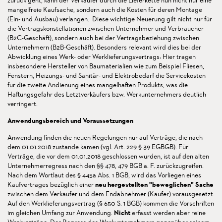
zurück geht, kann der Verkäufer durch die Lieferkette nun nicht nur eine
mangelfreie Kaufsache, sondern auch die Kosten für deren Montage
(Ein- und Ausbau) verlangen. Diese wichtige Neuerung gilt nicht nur für
die Vertragskonstellationen zwischen Unternehmer und Verbraucher
(B2C-Geschäft), sondern auch bei der Vertragsbeziehung zwischen
Unternehmern (B2B-Geschäft). Besonders relevant wird dies bei der
Abwicklung eines Werk- oder Werklieferungsvertrags: Hier tragen
insbesondere Hersteller von Baumaterialien wie zum Beispiel Fliesen,
Fenstern, Heizungs- und Sanitär- und Elektrobedarf die Servicekosten
für die zweite Andienung eines mangelhaften Produkts, was die
Haftungsgefahr des Letztverkäufers bzw. Werkunternehmers deutlich
verringert.
Anwendungsbereich und Voraussetzungen
Anwendung finden die neuen Regelungen nur auf Verträge, die nach
dem 01.01.2018 zustande kamen (vgl. Art. 229 § 39 EGBGB). Für
Verträge, die vor dem 01.01.2018 geschlossen wurden, ist auf den alten
Unternehmerregress nach den §§ 478, 479 BGB a. F. zurückzugreifen.
Nach dem Wortlaut des § 445a Abs. 1 BGB, wird das Vorliegen eines
Kaufvertrages bezüglich einer
neu hergestellten "beweglichen" Sache
zwischen dem Verkäufer und dem Endabnehmer (Käufer) vorausgesetzt.
Auf den Werklieferungsvertrag (§ 650 S. 1 BGB) kommen die Vorschriften
im gleichen Umfang zur Anwendung.
Nicht
erfasst werden aber reine