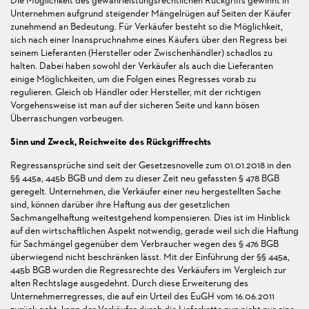
Die Möglichkeit des gewährleistungsrechtlichen Rückgriffs gewinnt in
Unternehmen aufgrund steigender Mängelrügen auf Seiten der Käufer
zunehmend an Bedeutung. Für Verkäufer besteht so die Möglichkeit,
sich nach einer Inanspruchnahme eines Käufers über den Regress bei
seinem Lieferanten (Hersteller oder Zwischenhändler) schadlos zu
halten. Dabei haben sowohl der Verkäufer als auch die Lieferanten
einige Möglichkeiten, um die Folgen eines Regresses vorab zu
regulieren. Gleich ob Händler oder Hersteller, mit der richtigen
Vorgehensweise ist man auf der sicheren Seite und kann bösen
Überraschungen vorbeugen.
Sinn und Zweck, Reichweite des Rückgriffrechts
Regressansprüche sind seit der Gesetzesnovelle zum 01.01.2018 in den
§§ 445a, 445b BGB und dem zu dieser Zeit neu gefassten § 478 BGB
geregelt. Unternehmen, die Verkäufer einer neu hergestellten Sache
sind, können darüber ihre Haftung aus der gesetzlichen
Sachmangelhaftung weitestgehend kompensieren. Dies ist im Hinblick
auf den wirtschaftlichen Aspekt notwendig, gerade weil sich die Haftung
für Sachmängel gegenüber dem Verbraucher wegen des § 476 BGB
überwiegend nicht beschränken lässt. Mit der Einführung der §§ 445a,
445b BGB wurden die Regressrechte des Verkäufers im Vergleich zur
alten Rechtslage ausgedehnt. Durch diese Erweiterung des
Unternehmerregresses, die auf ein Urteil des EuGH vom 16.06.2011