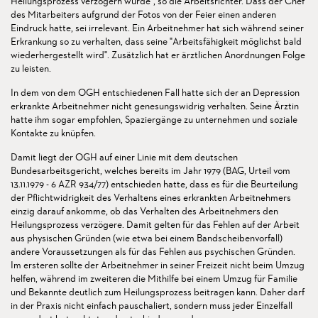
Heilungsprozess verzögern würde", so die Arbeitsrichter. Dass der Chef
des Mitarbeiters aufgrund der Fotos von der Feier einen anderen
Eindruck hatte, sei irrelevant. Ein Arbeitnehmer hat sich während seiner
Erkrankung so zu verhalten, dass seine "Arbeitsfähigkeit möglichst bald
wiederhergestellt wird". Zusätzlich hat er ärztlichen Anordnungen Folge
zu leisten.
In dem von dem OGH entschiedenen Fall hatte sich der an Depression
erkrankte Arbeitnehmer nicht genesungswidrig verhalten. Seine Ärztin
hatte ihm sogar empfohlen, Spaziergänge zu unternehmen und soziale
Kontakte zu knüpfen.
Damit liegt der OGH auf einer Linie mit dem deutschen
Bundesarbeitsgericht, welches bereits im Jahr 1979 (BAG, Urteil vom
13.11.1979 - 6 AZR 934/77) entschieden hatte, dass es für die Beurteilung
der Pflichtwidrigkeit des Verhaltens eines erkrankten Arbeitnehmers
einzig darauf ankomme, ob das Verhalten des Arbeitnehmers den
Heilungsprozess verzögere. Damit gelten für das Fehlen auf der Arbeit
aus physischen Gründen (wie etwa bei einem Bandscheibenvorfall)
andere Voraussetzungen als für das Fehlen aus psychischen Gründen.
Im ersteren sollte der Arbeitnehmer in seiner Freizeit nicht beim Umzug
helfen, während im zweiteren die Mithilfe bei einem Umzug für Familie
und Bekannte deutlich zum Heilungsprozess beitragen kann. Daher darf
in der Praxis nicht einfach pauschaliert, sondern muss jeder Einzelfall