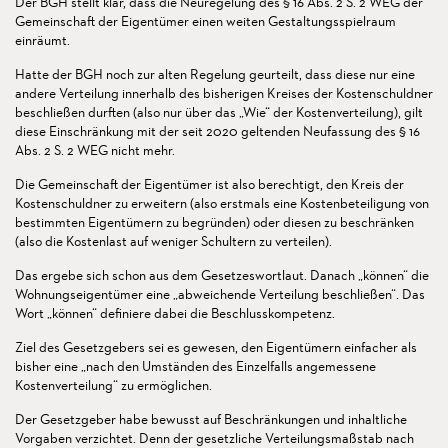
Der BGH stellt klar, dass die Neuregelung des § 16 Abs. 2 S. 2 WEG der
Gemeinschaft der Eigentümer einen weiten Gestaltungsspielraum
einräumt.
Hatte der BGH noch zur alten Regelung geurteilt, dass diese nur eine
andere Verteilung innerhalb des bisherigen Kreises der Kostenschuldner
beschließen durften (also nur über das „Wie“ der Kostenverteilung), gilt
diese Einschränkung mit der seit 2020 geltenden Neufassung des § 16
Abs. 2 S. 2 WEG nicht mehr.
Die Gemeinschaft der Eigentümer ist also berechtigt, den Kreis der
Kostenschuldner zu erweitern (also erstmals eine Kostenbeteiligung von
bestimmten Eigentümern zu begründen) oder diesen zu beschränken
(also die Kostenlast auf weniger Schultern zu verteilen).
Das ergebe sich schon aus dem Gesetzeswortlaut. Danach „können“ die
Wohnungseigentümer eine „abweichende Verteilung beschließen“. Das
Wort „können“ definiere dabei die Beschlusskompetenz.
Ziel des Gesetzgebers sei es gewesen, den Eigentümern einfacher als
bisher eine „nach den Umständen des Einzelfalls angemessene
Kostenverteilung“ zu ermöglichen.
Der Gesetzgeber habe bewusst auf Beschränkungen und inhaltliche
Vorgaben verzichtet. Denn der gesetzliche Verteilungsmaßstab nach