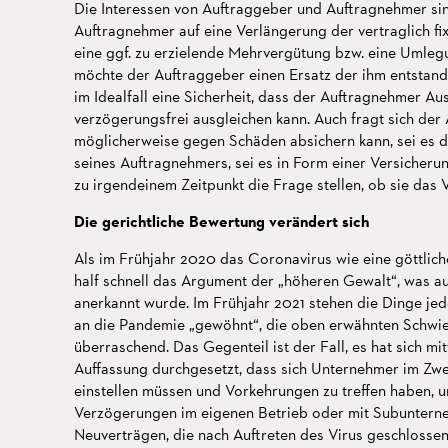
Die Interessen von Auftraggeber und Auftragnehmer sin
Auftragnehmer auf eine Verlängerung der vertraglich fix
eine ggf. zu erzielende Mehrvergütung bzw. eine Umleg
möchte der Auftraggeber einen Ersatz der ihm entstan
im Idealfall eine Sicherheit, dass der Auftragnehmer Au
verzögerungsfrei ausgleichen kann. Auch fragt sich der 
möglicherweise gegen Schäden absichern kann, sei es du
seines Auftragnehmers, sei es in Form einer Versicher
zu irgendeinem Zeitpunkt die Frage stellen, ob sie das 
Die gerichtliche Bewertung verändert sich
Als im Frühjahr 2020 das Coronavirus wie eine göttlich
half schnell das Argument der „höheren Gewalt“, was a
anerkannt wurde. Im Frühjahr 2021 stehen die Dinge jed
an die Pandemie „gewöhnt“, die oben erwähnten Schwier
überraschend. Das Gegenteil ist der Fall, es hat sich mi
Auffassung durchgesetzt, dass sich Unternehmer im Zwe
einstellen müssen und Vorkehrungen zu treffen haben, 
Verzögerungen im eigenen Betrieb oder mit Subuntern
Neuverträgen, die nach Auftreten des Virus geschlosse