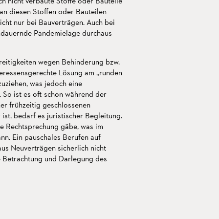
ch nicht verbaute Stoffe oder Bauteile
an diesen Stoffen oder Bauteilen
cht nur bei Bauverträgen. Auch bei
andauernde Pandemielage durchaus
reitigkeiten wegen Behinderung bzw.
teressensgerechte Lösung am „runden
zuziehen, was jedoch eine
. So ist es oft schon während der
ner frühzeitig geschlossenen
st, bedarf es juristischer Begleitung.
iche Rechtsprechung gäbe, was im
nn. Ein pauschales Berufen auf
us Neuverträgen sicherlich nicht
ge Betrachtung und Darlegung des