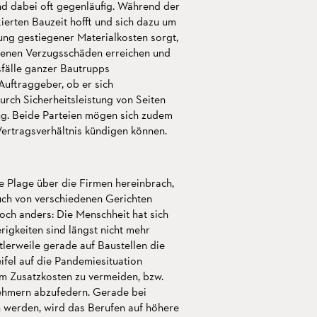
d dabei oft gegenläufig. Während der
ierten Bauzeit hofft und sich dazu um
ung gestiegener Materialkosten sorgt,
denen Verzugsschäden erreichen und
sfälle ganzer Bautrupps
Auftraggeber, ob er sich
rch Sicherheitsleistung von Seiten
ung. Beide Parteien mögen sich zudem
Vertragsverhältnis kündigen können.
e Plage über die Firmen hereinbrach,
uch von verschiedenen Gerichten
och anders: Die Menschheit hat sich
igkeiten sind längst nicht mehr
ttlerweile gerade auf Baustellen die
ifel auf die Pandemiesituation
um Zusatzkosten zu vermeiden, bzw.
ehmern abzufedern. Gerade bei
n werden, wird das Berufen auf höhere