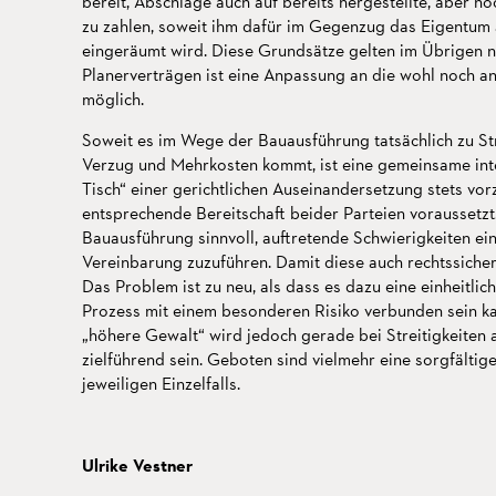
bereit, Abschläge auch auf bereits hergestellte, aber no
zu zahlen, soweit ihm dafür im Gegenzug das Eigentum 
eingeräumt wird. Diese Grundsätze gelten im Übrigen ni
Planerverträgen ist eine Anpassung an die wohl noch 
möglich.
Soweit es im Wege der Bauausführung tatsächlich zu St
Verzug und Mehrkosten kommt, ist eine gemeinsame in
Tisch“ einer gerichtlichen Auseinandersetzung stets vor
entsprechende Bereitschaft beider Parteien voraussetzt
Bauausführung sinnvoll, auftretende Schwierigkeiten ei
Vereinbarung zuzuführen. Damit diese auch rechtssicher i
Das Problem ist zu neu, als dass es dazu eine einheitl
Prozess mit einem besonderen Risiko verbunden sein ka
„höhere Gewalt“ wird jedoch gerade bei Streitigkeiten a
zielführend sein. Geboten sind vielmehr eine sorgfälti
jeweiligen Einzelfalls.
Ulrike Vestner