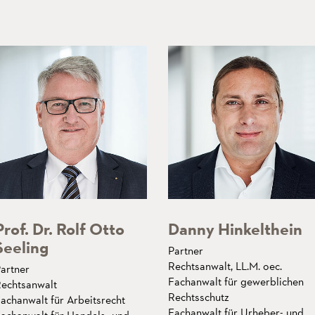
Prof. Dr. Rolf Otto
Danny Hinkelthein
Seeling
Partner
Rechtsanwalt, LL.M. oec.
artner
Fachanwalt für gewerblichen
echtsanwalt
Rechtsschutz
achanwalt für Arbeitsrecht
Fachanwalt für Urheber- und