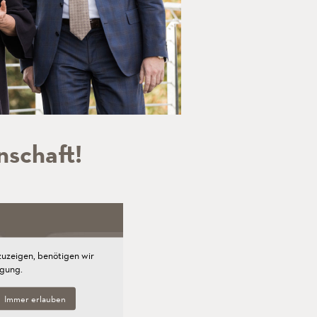
Wir arbeiten
für Menschen
und deren Ziele.
nschaft!
zuzeigen, benötigen wir
igung.
Immer erlauben