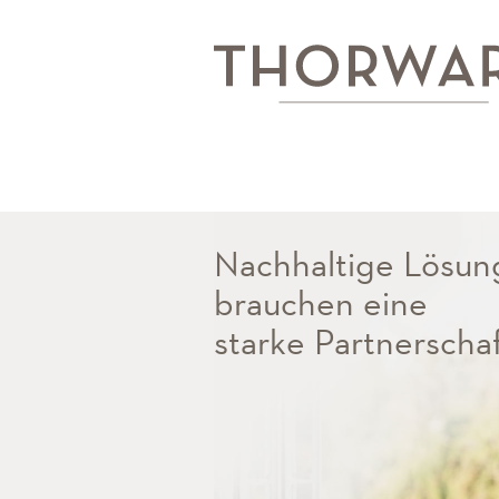
Nachhaltige Lösun
Die beste Lösung
Wir unterstütze
brauchen eine
ist unser Anspruch.
Sie ganzheitlich.
starke Partnerschaf