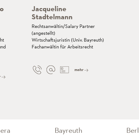
to
Jacqueline
Stadtelmann
Rechtsanwältin/Salary Partner
(angestellt)
ht
Wirtschaftsjuristin (Univ. Bayreuth)
und
Fachanwältin für Arbeitsrecht
mehr
r
era
Bayreuth
Berl