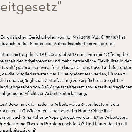
eitgesetz"
 Europäischen Gerichtshofes vom 14. Mai 2019 (Az.: C-55/18) hat
als auch in den Medien viel Aufmerksamkeit hervorgerufen.
litionsvertrag der CDU, CSU und SPD noch von der "Öffnung für
itszeit der Arbeitnehmer und mehr betriebliche Flexibilität in der
tswelt" gesprochen wird, führt das Urteil des EuGH auf den erste
t, da die Mitgliedsstaaten der EU aufgefordert werden, Firmen zu
ichen und zugänglichen Zeiterfassung zu verpflichten. So gibt es
land, abgesehen von § 16 Arbeitszeitgesetz sowie tarifvertragliche
 allgemeine Pflicht zur Arbeitszeiterfassung.
ter? Bekommt die moderne Arbeitswelt 4.0 von heute mit der
rfassung 1.0? Wie sollen Mitarbeiter im Home Office ihre
Können auch Smartphone-Apps genutzt werden? Ist es Arbeitszeit,
ch Feierabend über ein Problem nachdenkt? Und läutet das Urteil
nsarbeitszeit ein?