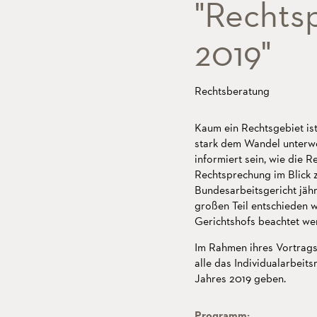
"Rechts
2019"
Rechtsberatung
Kaum ein Rechtsgebiet is
stark dem Wandel unterwor
informiert sein, wie die R
Rechtsprechung im Blick z
Bundesarbeitsgericht jäh
großen Teil entschieden
Gerichtshofs beachtet we
Im Rahmen ihres Vortrags
alle das Individualarbei
Jahres 2019 geben.
Programm: